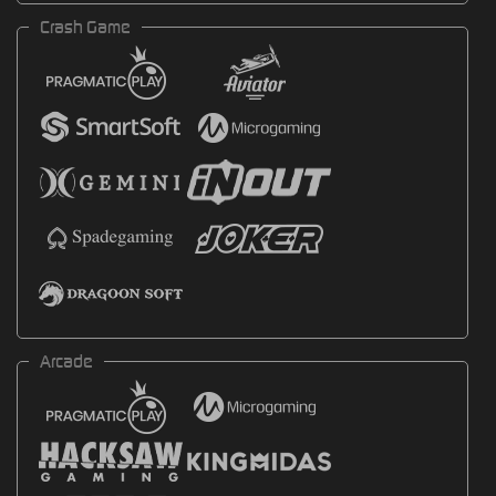
Crash Game
Arcade