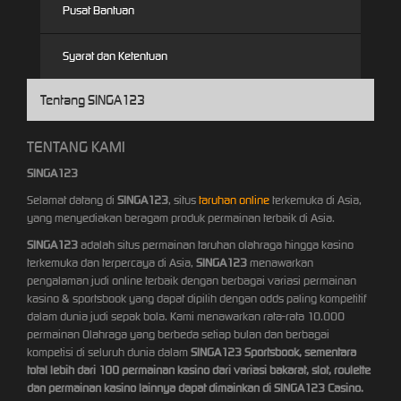
Pusat Bantuan
Syarat dan Ketentuan
Tentang SINGA123
TENTANG KAMI
SINGA123
Selamat datang di
SINGA123
, situs
taruhan online
terkemuka di Asia,
yang menyediakan beragam produk permainan terbaik di Asia.
SINGA123
adalah situs permainan taruhan olahraga hingga kasino
terkemuka dan terpercaya di Asia,
SINGA123
menawarkan
pengalaman judi online terbaik dengan berbagai variasi permainan
kasino & sportsbook yang dapat dipilih dengan odds paling kompetitif
dalam dunia judi sepak bola. Kami menawarkan rata-rata 10.000
permainan Olahraga yang berbeda setiap bulan dan berbagai
kompetisi di seluruh dunia dalam
SINGA123 Sportsbook, sementara
total lebih dari 100 permainan kasino dari variasi bakarat, slot, roulette
dan permainan kasino lainnya dapat dimainkan di
SINGA123
Casino.