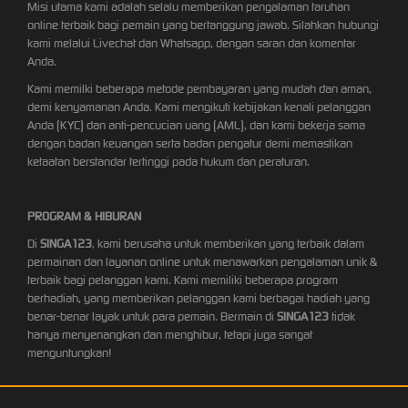
Misi utama kami adalah selalu memberikan pengalaman taruhan
online terbaik bagi pemain yang bertanggung jawab. Silahkan hubungi
kami melalui Livechat dan Whatsapp, dengan saran dan komentar
Anda.
Kami memilki beberapa metode pembayaran yang mudah dan aman,
demi kenyamanan Anda. Kami mengikuti kebijakan kenali pelanggan
Anda (KYC) dan anti-pencucian uang (AML), dan kami bekerja sama
dengan badan keuangan serta badan pengatur demi memastikan
ketaatan berstandar tertinggi pada hukum dan peraturan.
PROGRAM & HIBURAN
Di
SINGA123
, kami berusaha untuk memberikan yang terbaik dalam
permainan dan layanan online untuk menawarkan pengalaman unik &
terbaik bagi pelanggan kami. Kami memiliki beberapa program
berhadiah, yang memberikan pelanggan kami berbagai hadiah yang
benar-benar layak untuk para pemain. Bermain di
SINGA123
tidak
hanya menyenangkan dan menghibur, tetapi juga sangat
menguntungkan!