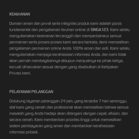
KEAMANAN
Domain aman dan privat serta integritas produk kami adalah poros
fundamental dari pengalaman taruhan online di
SINGA123
. Kami selalu
mengutamakan keamanan tercanggih dan memperbaharui semua
permainan serta proses-proses kami secara berkala, demi memastikan
pengalaman permainan online Anda 100% aman dan adil. Kami selalu
mengutamakan menjaga kerahasiaan informasi Anda, dan kami tidak
akan pernah membagikannya ataupun menjualnya ke pihak ketiga,
kecuali diharuskan sesuai dengan yang disebutkan di Kebijakan
Privasi kami.
PELAYANAN PELANGGAN
Didukung layanan pelanggan 24 jam, yang tersedia 7 hari seminggu,
staf kami yang ramah dan profesional akan memastikan bahwa semua
masalah yang Anda hadapi akan ditangani dengan cepat, efisien, dan
secara ramah. Kami memberikan prioritas tinggi untuk memastikan
sistem pembayaran yang aman dan memberikan kerahasiaan
informasi pribadi.