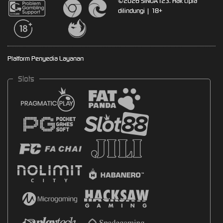
©2026 SINGA123. Hak cipta
dilindungi | 18+
Platform Penyedia Layanan
Slots