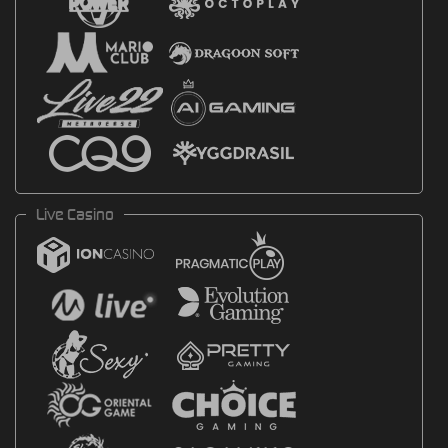
Live Casino