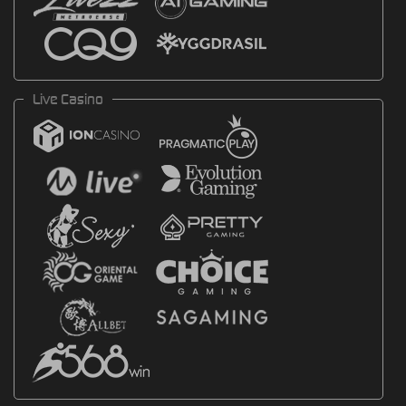
Live Casino