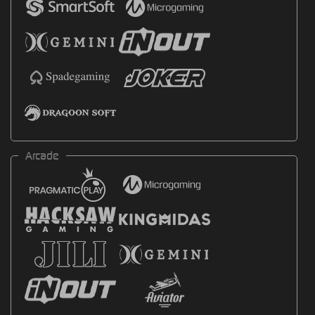
Arcade