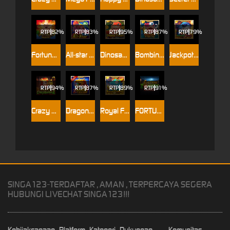
RTP
82%
RTP
83%
RTP
95%
RTP
87%
RTP
79%
Fortune King Jackpot
All-star Fishing
Dinosaur Tycoon
Bombing Fishing
Jackpot Fishing
RTP
94%
RTP
87%
RTP
89%
RTP
91%
Crazy Hunter 2
Dragon Treasure
Royal Fishing
FORTUNE ZOMBIE
SINGA123-TERDAFTAR , AMAN , TERPERCAYA SEGERA
HUBUNGI LIVECHAT SINGA123!!!
Kebijaksanaan
Platform
Kategori
Dukungan
Komunitas