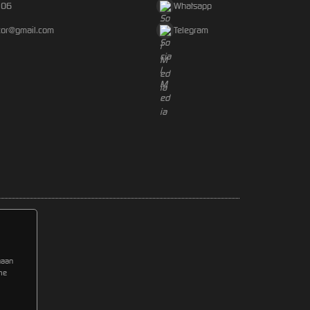
406
Whatsapp
cor@gmail.com
Telegram
haan
ame