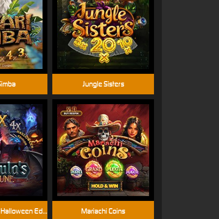
Simba
Jungle Sisters
Dracula's Fortune Halloween Edition
Mariachi Coins