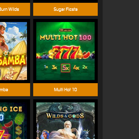
Burn Wilds
Sugar Fiesta
amba
Multi Hot 10