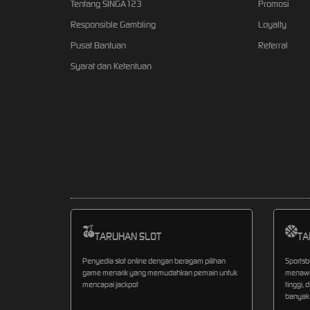
Tentang SINGA123
Promosi
Responsible Gambling
Loyalty
Pusat Bantuan
Referral
Syarat dan Ketentuan
TARUHAN SLOT
TA
Penyedia slot online dengan beragam pilihan
Sportsb
game menarik yang memudahkan pemain untuk
menawar
mencapai jackpot
tinggi,
banyak 