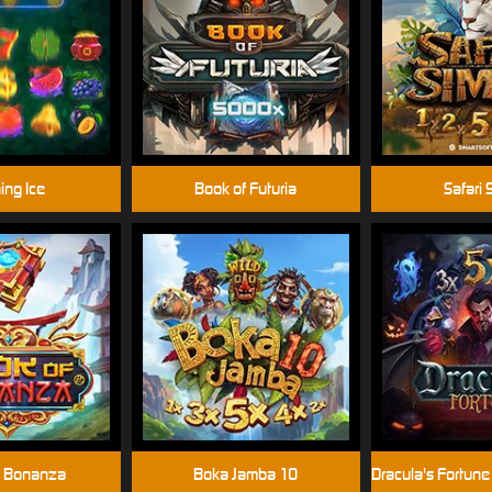
ing Ice
Book of Futuria
Safari 
f Bonanza
Boka Jamba 10