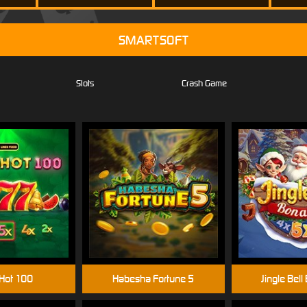
SMARTSOFT
Slots
Crash Game
 Hot 100
Habesha Fortune 5
Jingle Bel